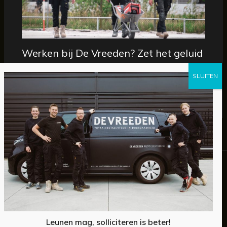
Werken bij De Vreeden? Zet het geluid
maar aan
General
/
29 mei 2026
Home
Over ons
Certificering
Zakelijk
Particulier
Leunen mag, solliciteren is beter!
Referenties