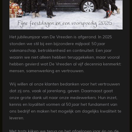
Het jubileumjaar van De Vreeden is afgerond. In 2025
stonden we stil bij een bijzondere mijlpaal: 50 jaar
vakmanschap, betrokkenheid en continuïteit. Een jaar
waarin we niet alleen hebben teruggekeken, maar vooral
hebben gevierd wat De Vreeden al vijf decennia kenmerkt:
mensen, samenwerking en vertrouwen.
Wij willen al onze klanten bedanken voor het vertrouwen
dat zij ons, vaak al jarenlang, geven. Daarnaast gaat
onze grote dank uit naar onze medewerkers. Hun inzet,
kennis en loyaliteit vormen al 50 jaar het fundament van
ons bedrijf en maken het mogelijk om dagelijks kwaliteit te
leveren.
Met trots kijken we terug op het afgelopen jaar én op de