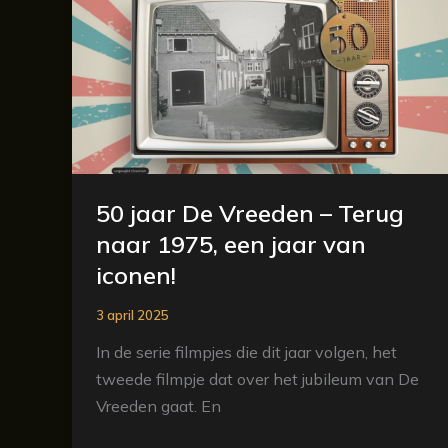
jaar
De
Vreeden
–
Terug
naar
1975,
een
50 jaar De Vreeden – Terug
jaar
naar 1975, een jaar van
van
iconen!
iconen!
3 april 2025
In de serie filmpjes die dit jaar volgen, het
tweede filmpje dat over het jubileum van De
Vreeden gaat. En