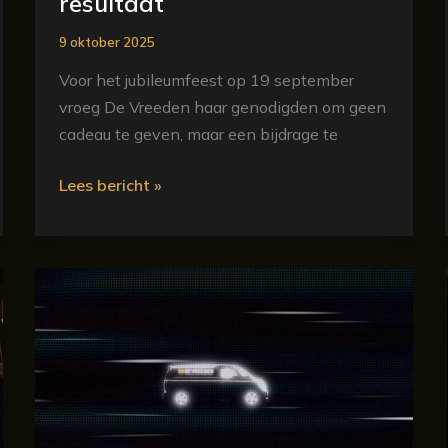
resultaat
9 oktober 2025
Voor het jubileumfeest op 19 september
vroeg De Vreeden haar genodigden om geen
cadeau te geven, maar een bijdrage te
Lees bericht »
Techniek
van
toen!
Techniek
van
nu!
50