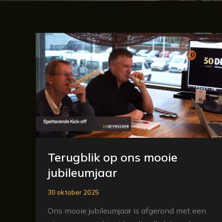
Terugblik
op
ons
mooie
jubileumjaar
Terugblik op ons mooie
jubileumjaar
30 oktober 2025
Ons mooie jubileumjaar is afgerond met een