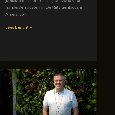
jubileum met een feestelijke avond voor
honderden gasten in De Rijtuigenloods in
Amersfoort.
Lees bericht »
Ons
pand:
50
jaar
ervaring
in
steen