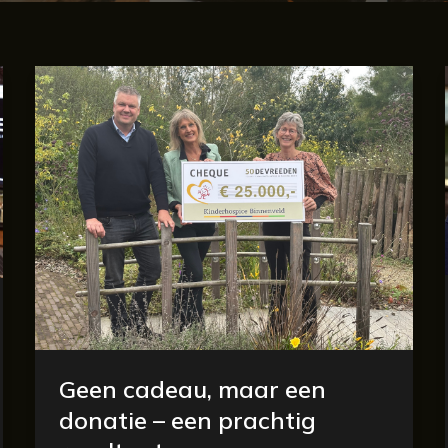
Geen
cadeau,
maar
een
donatie
–
een
prachtig
resultaat
Geen cadeau, maar een
donatie – een prachtig