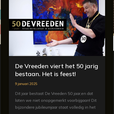
Vreeden
viert
het
50
jarig
bestaan.
Het
is
feest!
De Vreeden viert het 50 jarig
bestaan. Het is feest!
9 januari 2025
Dit jaar bestaat De Vreeden 50 jaar,en dat
laten we niet onopgemerkt voorbijgaan! Dit
bijzondere jubileumjaar staat volledig in het