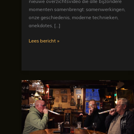
nieuwe overzichtsvideo die alle bijzondere
momenten samenbrengt: samenwerkingen,
onze geschiedenis, moderne technieken,
anekdotes, […]
Lees bericht »
Anekdotes
van
50
jaar
De
Vreeden