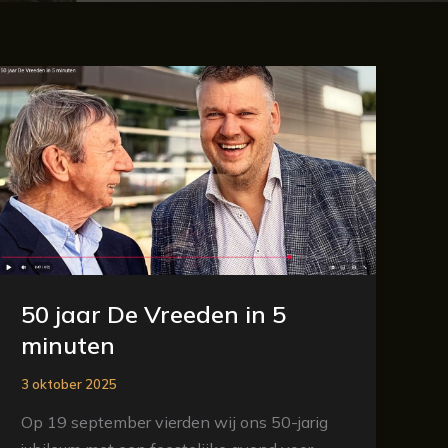
50
jaar
De
Vreeden
in
5
minuten
50 jaar De Vreeden in 5
minuten
3 oktober 2025
Op 19 september vierden wij ons 50-jarig