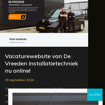
van
De
Vreeden
Installatietechniek
nu
online!
Vacaturewebsite van De
Vreeden Installatietechniek
nu online!
30 september 2024
Vandaag is onze vacaturewebsite
werkenbijdevreeden.nl live gegaan! Via deze
speciale website kun je eenvoudig de