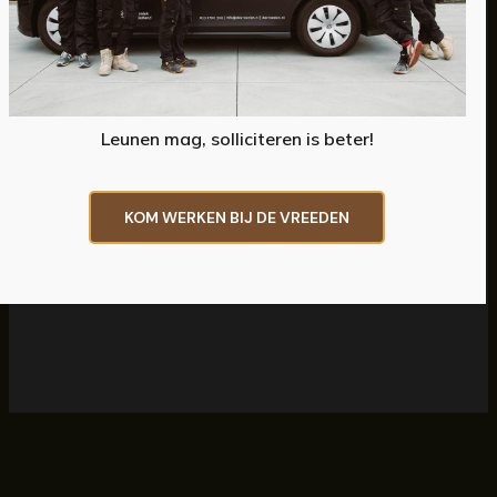
De Vreeden Installatietechniek:
Cv met vloerverwarming
Ventilatie
Leunen mag, solliciteren is beter!
Drinknippels voor de Chimpansees
Opdrachtgever: Dierenpark Amersfoort
KOM WERKEN BIJ DE VREEDEN