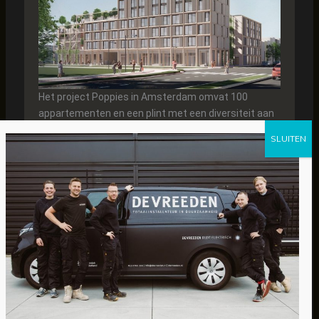
Het project Poppies in Amsterdam omvat 100
appartementen en een plint met een diversiteit aan
werkfunctes en horeca. De appartementen worden
volgens het CLT (Cross-Laminated-Timber) principe,
prefab gefabriceerd en worden op de bouw als
complete modules geinstalleerd.
De Vreeden Installatietechniek: Collectieve
installatie
Opdrachtgever: Bouwbedrijf Van Bekkum