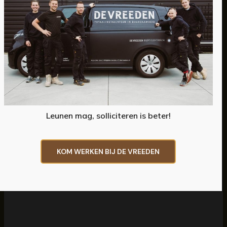
Nieuwbouw gerealiseerd voor Utrechts Landschap
en De Vreeden verzorgde de duurzame
installatietechniek.
De Vreeden Installatietechniek:
WTW-balansventilatie
Lucht-water warmtepomp
Loodgieterswerk
Leunen mag, solliciteren is beter!
Sanitair
Opdrachtgever: Van Zoelen
KOM WERKEN BIJ DE VREEDEN