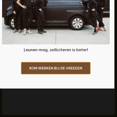
appartementen met eigen badkamer en keuken. Dit
project wordt gemaakt met Nederlandse en
Oekraïnse monteurs.
De Vreeden Installatietechniek:
Keuken- en badkamerinstallatie
Eigen airco die ook verwarmt
Leunen mag, solliciteren is beter!
Mechanische ventilatie
Opdrachtgever: Heilijgers
KOM WERKEN BIJ DE VREEDEN