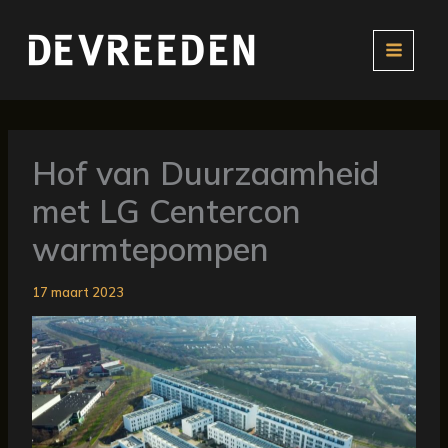
Ga
naar
de
inhoud
Hof van Duurzaamheid
met LG Centercon
warmtepompen
17 maart 2023